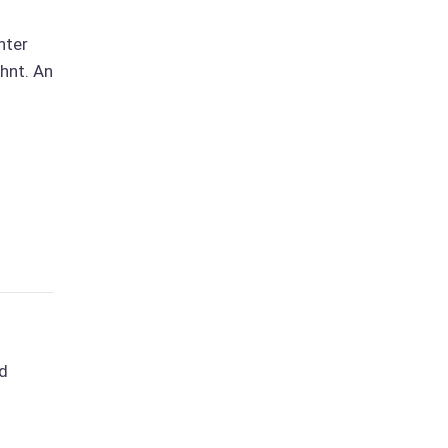
nter
hnt. An
nd