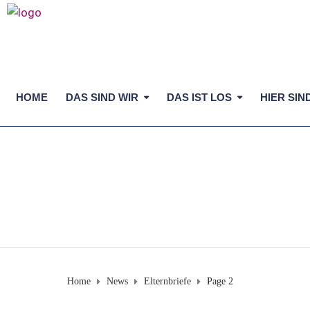
HOME
DAS SIND WIR
DAS IST LOS
HIER SIN
ELTERNBRIEFE
Home
News
Elternbriefe
Page 2