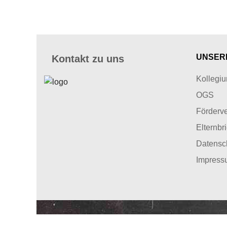
UNSER
Kontakt zu uns
Kollegi
OGS
Förderve
Elternbr
Datensc
Impress