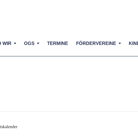
D WIR
OGS
TERMINE
FÖRDERVEREINE
KIN
 IM SCHULADVENTSKALE
x Siepelmeyer
tskalender