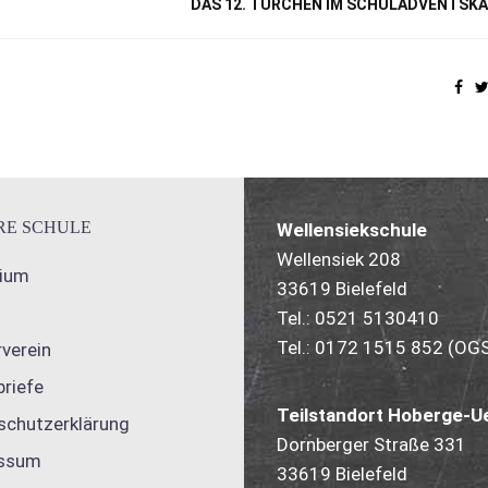
DAS 12. TÜRCHEN IM SCHULADVENTSK
RE SCHULE
Wellensiekschule
Wellensiek 208
gium
33619 Bielefeld
Tel.: 0521 5130410
Tel.: 0172 1515 852 (OG
verein
briefe
Teilstandort Hoberge-Ue
schutzerklärung
Dornberger Straße 331
ssum
33619 Bielefeld