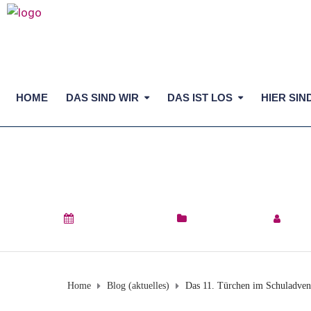
HOME
DAS SIND WIR
DAS IST LOS
HIER SIN
DAS 11. TÜRCHEN
11. Dezember 2025
Blog (aktuelles)
by
Ma
Home
Blog (aktuelles)
Das 11. Türchen im Schuladven