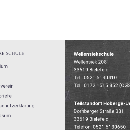
RE SCHULE
Wellensiekschule
Wellensiek 208
gium
33619 Bielefeld
Tel.: 0521 5130410
Tel.: 0172 1515 852 (OG
verein
briefe
Teilstandort Hoberge-Ue
schutzerklärung
Dornberger Straße 331
ssum
33619 Bielefeld
Telefon: 0521 5130650