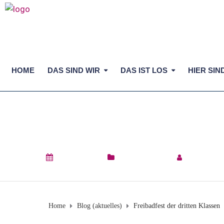
HOME
DAS SIND WIR
DAS IST LOS
HIER SIN
FREIBADFEST DER 
26. Juni 2024
Blog (aktuelles)
by
Verena C
Home
Blog (aktuelles)
Freibadfest der dritten Klassen