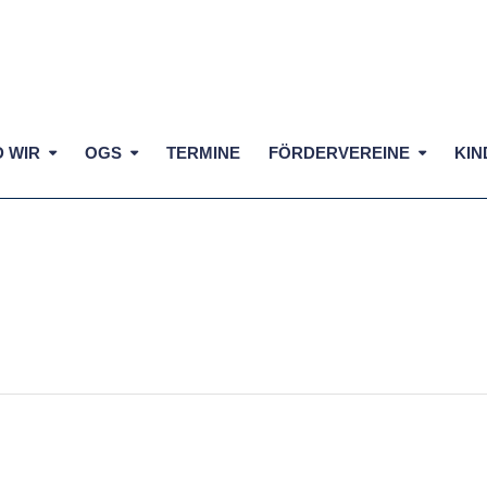
D WIR
OGS
TERMINE
FÖRDERVEREINE
KIN
DRITTEN KLASSEN
astaldi