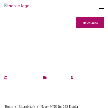
Downloads
NEUER MNS FÜR 232
KINDER
27. November 2020
Elternbriefe
by
Petra Vogel-
Deutsch
Home
Elternbriefe
Neuer MNS für 232 Kinder