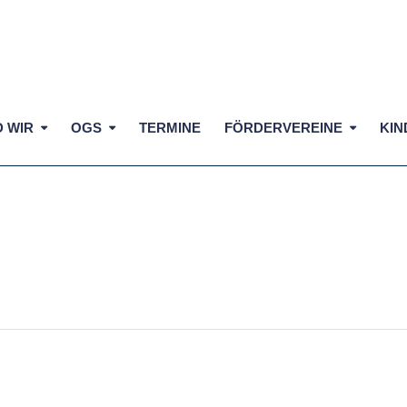
D WIR
OGS
TERMINE
FÖRDERVEREINE
KIN
LLENSIEK
astaldi