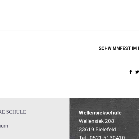
SCHWIMMFEST IM 
RE SCHULE
Wellensiekschule
Wellensiek 208
gium
33619 Bielefeld
Tel.: 0521 5130410