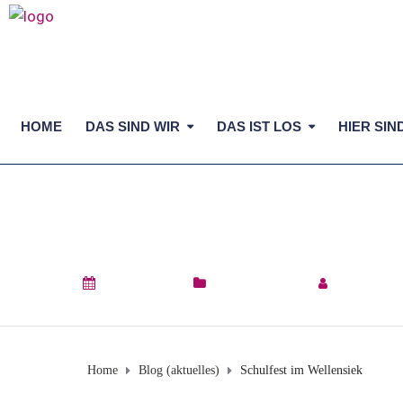
HOME
DAS SIND WIR
DAS IST LOS
HIER SIN
SCHULFEST IM WE
24. Juni 2026
Blog (aktuelles)
by
Verena C
Home
Blog (aktuelles)
Schulfest im Wellensiek